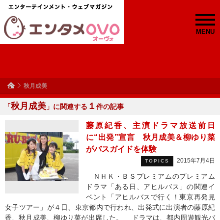
MENU
秋月成美
秋月成美
１
「
」に関連する
件の記事
藤原紀香、主演ドラマ放送前日
に“出発”宣言 秋月成美＆柳ゆり菜
がバスガイドを体験
2015年7月4日
TOPICS
ＮＨＫ・ＢＳプレミアムのプレミアム
ドラマ「ある日、アヒルバス」の関連イ
ベント「アヒルバスで行く！東京再発見
女子ツアー」が４日、東京都内で行われ、出発式に出演者の藤原紀
香、秋月成美、柳ゆり菜が出席した。 ドラマは、都内周遊観光バ