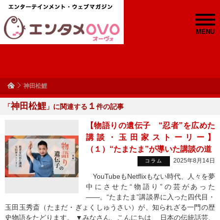
MENU
神田松鯉
神田松鯉
１
「
」に関連する
件の記事
【物語りの遺伝子 “忍者”を広めた
講談・玉田家ストーリー】
（１）“たまたま”が導いた講談の道
2025年8月14日
コラム
YouTubeもNetflixもない時代、人々を夢
中にさせた“物語り”の芸があった
——。“たまたま”講談界に入った四代目・
玉田玉秀斎（たまだ・ぎょくしゅうさい）が、知られざる一門の歴
史物語をたどります。 ▼みなさん、こんにちは 日本の伝統話芸、