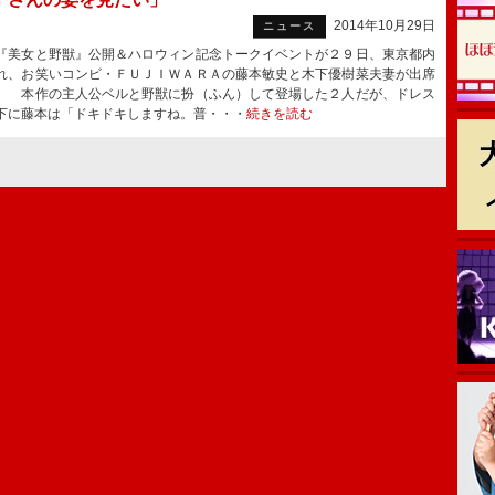
2014年10月29日
ニュース
美女と野獣』公開＆ハロウィン記念トークイベントが２９日、東京都内
れ、お笑いコンビ・ＦＵＪＩＷＡＲＡの藤本敏史と木下優樹菜夫妻が出席
 本作の主人公ベルと野獣に扮（ふん）して登場した２人だが、ドレス
下に藤本は「ドキドキしますね。普・・・
続きを読む