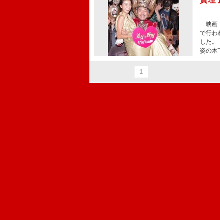
映画『
で行わ
した。
姿の木
1