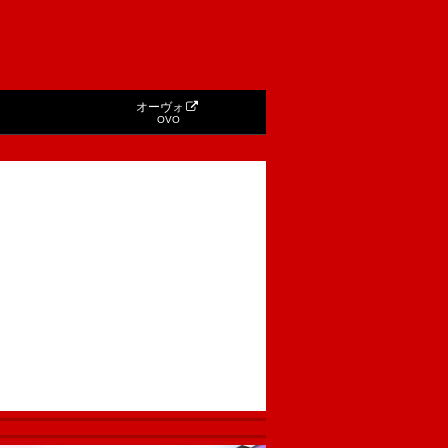
オーヴォ
OVO