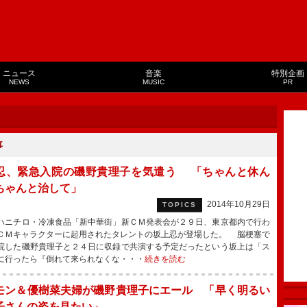
ニュース
音楽
特別企画
NEWS
MUSIC
PR
事
忍、緊急入院の磯野貴理子を気遣う 「ちゃんと休ん
ちゃんと治して」
2014年10月29日
TOPICS
ニチロ・冷凍食品「新中華街」新ＣＭ発表会が２９日、東京都内で行わ
ＣＭキャラクターに起用されたタレントの坂上忍が登場した。 脳梗塞で
院した磯野貴理子と２４日に収録で共演する予定だったという坂上は「ス
に行ったら『倒れて来られなくな・・・
続きを読む
モン＆優樹菜夫婦が磯野貴理子にエール 「早く明るい
子さんの姿を見たい」