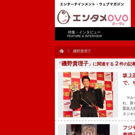
特集・インタビュー
FEATURE & INTERVIEW
磯野貴理子
磯野貴理子
２
「
」に関連する
件の記
坂上
で、
マルハ
れ、新
緊急入
タジオ
フジ
貴理