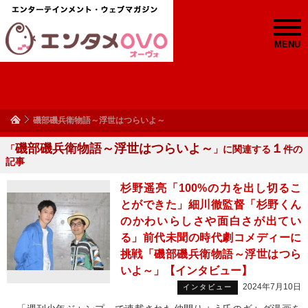
MENU
磯部磯兵衛物語～浮世はつらいよ～
磯部磯兵衛物語～浮世はつらいよ～
１
「
」に関連する
件の
記事
杉野遥亮「100%の力を出し切るこ
とができた」細川徹監督「杉野くん
のかわいらしさや面白さが出てい
る」前代未聞の時代劇コメディーに
挑戦「磯部磯兵衛物語～浮世はつら
いよ～」【インタビュー】
2024年7月10日
インタビュー