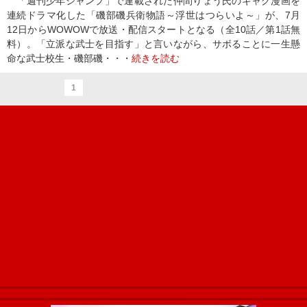
「週刊少年ジャンプ」で連載された仲間りょう氏のギャグ漫画を
連続ドラマ化した「磯部磯兵衛物語～浮世はつらいよ～」が、7月
12日からWOWOWで放送・配信スタートとなる（全10話／第1話無
料）。「立派な武士を目指す」と言いながら、サボることに一生懸
命な武士校生・磯部磯・・・
続きを読む
1