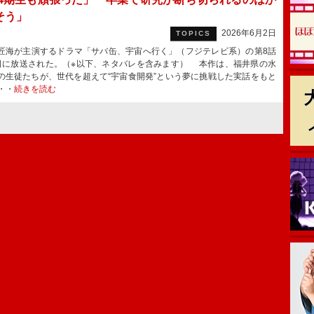
そう」
2026年6月2日
TOPICS
海が主演するドラマ「サバ缶、宇宙へ行く」（フジテレビ系）の第8話
日に放送された。（※以下、ネタバレを含みます） 本作は、福井県の水
の生徒たちが、世代を超えて“宇宙食開発”という夢に挑戦した実話をもと
・・
続きを読む