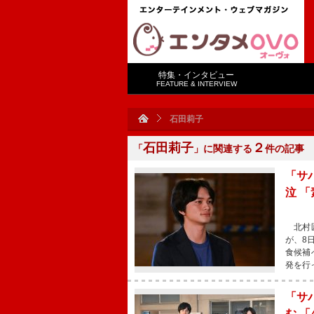
特集・インタビュー
FEATURE & INTERVIEW
石田莉子
石田莉子
２
「
」に関連する
件の記事
「サ
泣 
北村匠
が、8
食候補
発を行
「サ
む 