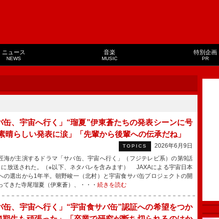
ニュース
音楽
特別企画
NEWS
MUSIC
PR
バ缶、宇宙へ行く」“瑠夏”伊東蒼たちの発表シーンに号
「素晴らしい発表に涙」「先輩から後輩への伝承だね」
2026年6月9日
TOPICS
海が主演するドラマ「サバ缶、宇宙へ行く」（フジテレビ系）の第9話
日に放送された。（※以下、ネタバレを含みます） JAXAによる宇宙日本
への選出から1年半。朝野峻一（北村）と宇宙食サバ缶プロジェクトの開
ってきた寺尾瑠夏（伊東蒼）、・・・
続きを読む
バ缶、宇宙へ行く」“宇宙食サバ缶”認証への希望をつか
「4期生も頑張った」「卒業で研究が断ち切られるのはか