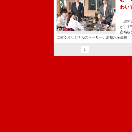
わい
北村匠
が、1
産高校
に描くオリジナルストーリー。若狭水産高校・
1