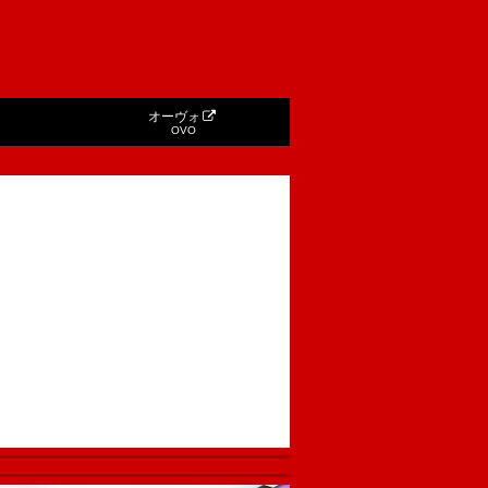
オーヴォ
OVO