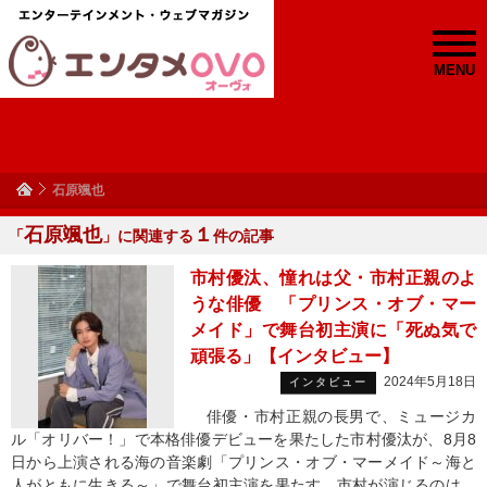
MENU
石原颯也
石原颯也
１
「
」に関連する
件の記事
市村優汰、憧れは父・市村正親のよ
うな俳優 「プリンス・オブ・マー
メイド」で舞台初主演に「死ぬ気で
頑張る」【インタビュー】
2024年5月18日
インタビュー
俳優・市村正親の長男で、ミュージカ
ル「オリバー！」で本格俳優デビューを果たした市村優汰が、8月8
日から上演される海の音楽劇「プリンス・オブ・マーメイド～海と
人がともに生きる～」で舞台初主演を果たす。市村が演じるのは、