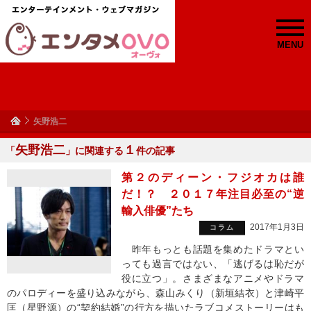
MENU
矢野浩二
矢野浩二
１
「
」に関連する
件の記事
第２のディーン・フジオカは誰
だ！？ ２０１７年注目必至の“逆
輸入俳優”たち
2017年1月3日
コラム
昨年もっとも話題を集めたドラマとい
っても過言ではない、「逃げるは恥だが
役に立つ」。さまざまなアニメやドラマ
のパロディーを盛り込みながら、森山みくり（新垣結衣）と津崎平
匡（星野源）の“契約結婚”の行方を描いたラブコメストーリーはも