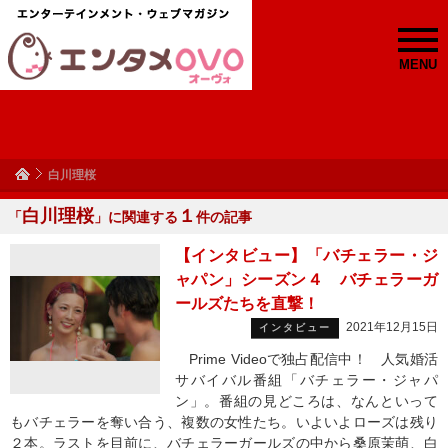
MENU
白川理桜
白川理桜
１
「
」に関連する
件の記事
【インタビュー】「バチェラー・ジ
ャパン」シーズン４ バチェラーガ
ールズたちを直撃！
2021年12月15日
インタビュー
Prime Videoで独占配信中！ 人気婚活
サバイバル番組「バチェラー・ジャパ
ン」。番組の見どころは、なんといって
もバチェラーを奪い合う、複数の女性たち。いよいよローズは残り
２本。ラストを目前に、バチェラーガールズの中から桑原茉萌、白