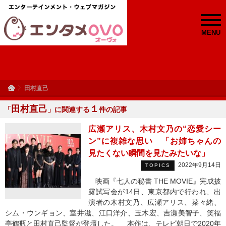
MENU
田村直己
田村直己
１
「
」に関連する
件の記事
広瀬アリス、木村文乃の“恋愛シー
ン”に複雑な思い 「お姉ちゃんの
見たくない瞬間を見たみたいな」
2022年9月14日
TOPICS
映画『七人の秘書 THE MOVIE』完成披
露試写会が14日、東京都内で行われ、出
演者の木村文乃、広瀬アリス、菜々緒、
シム・ウンギョン、室井滋、江口洋介、玉木宏、吉瀬美智子、笑福
亭鶴瓶と田村直己監督が登壇した。 本作は、テレビ朝日で2020年