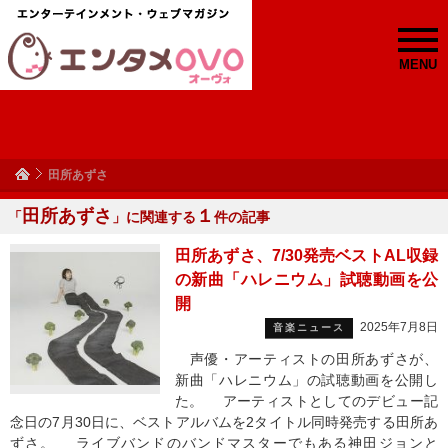
MENU
田所あずさ
田所あずさ
１
「
」に関連する
件の記事
田所あずさ、7/30発売ベストAL収録
の新曲「ハレニウム」試聴動画を公
開
2025年7月8日
音楽ニュース
声優・アーティストの田所あずさが、
新曲「ハレニウム」の試聴動画を公開し
た。 アーティストとしてのデビュー記
念日の7月30日に、ベストアルバムを2タイトル同時発売する田所あ
ずさ。 ライブバンドのバンドマスターでもある神田ジョンと