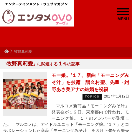
MENU
牧野真莉愛
牧野真莉愛
１
「
」に関連する
件の記事
モー娘。’１７、新曲「モーニングみ
そ汁」を披露 譜久村聖、先輩・紺
野あさ美アナの結婚を祝福
2017年1月12日
TOPICS
マルコメ新商品「モーニングみそ汁」
発表会が１２日、東京都内で行われ、モ
ーニング娘。'１７のメンバーが登壇し
た。 マルコメは、アイドルユニット「モーニング娘。'１７」とコ
ラボレーションした商品「モーニングみそ汁」を３月下旬から発売