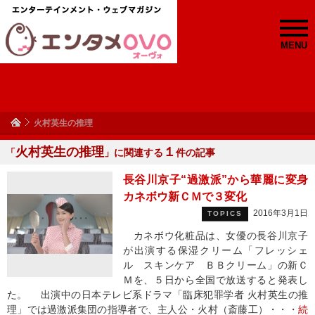
MENU
火村英生の推理
火村英生の推理
１
「
」に関連する
件の記事
長谷川京子“過激派”から華麗に変身
カネボウ新ＣＭで３変化
2016年3月1日
TOPICS
カネボウ化粧品は、女優の長谷川京子
が出演する保湿クリーム「フレッシェ
ル スキンケア ＢＢクリーム」の新Ｃ
Ｍを、５日から全国で放送すると発表し
た。 出演中の日本テレビ系ドラマ「臨床犯罪学者 火村英生の推
理」では過激派集団の指導者で、主人公・火村（斎藤工）・・・
続