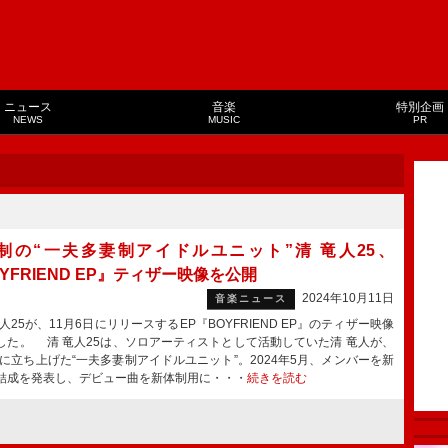
ニュース
音楽
特別企画
NEWS
MUSIC
PR
制の“一夫多妻制アイドルユニット”清 竜人25、
YFRIEND EP』ティザー映像を公開
2024年10月11日
音楽ニュース
25が、11月6日にリリースするEP『BOYFRIEND EP』のティザー映像
した。 清 竜人25は、ソロアーティストとして活動していた清 竜人が、
4年に立ち上げた“一夫多妻制アイドルユニット”。2024年5月、メンバーを新
結成を発表し、デビュー曲を新体制用に・・・
続きを読む