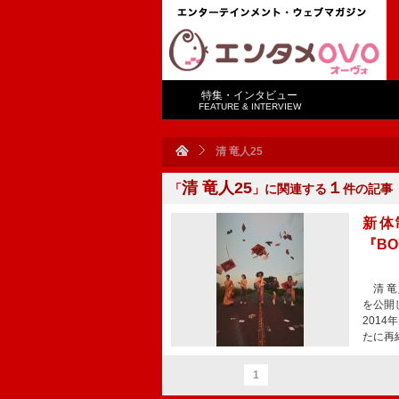
特集・インタビュー
FEATURE & INTERVIEW
清 竜人25
清 竜人25
１
「
」に関連する
件の記事
新体
『BO
清 竜人
を公開
201
たに再
1