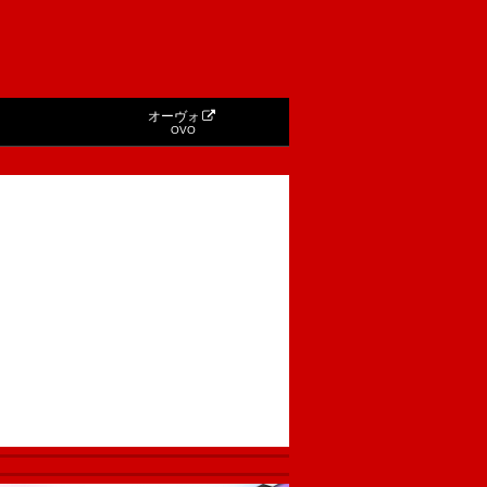
オーヴォ
OVO