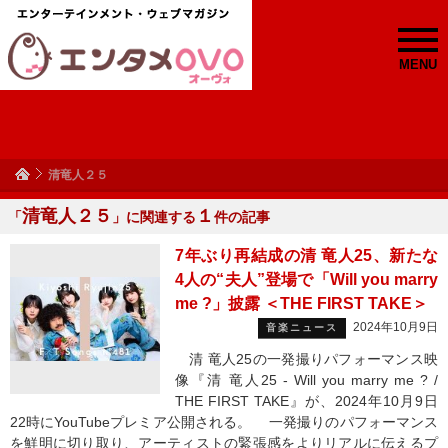
MENU
清竜人２５
清竜人２５
１
「
」に関連する
件の記事
7年ぶり再結成の清 竜人25、新たな
4人の“夫人”登場で「Will you marry
me ?」披露 ＜THE FIRST TAKE＞
2024年10月9日
音楽ニュース
清 竜人25の一発撮りパフォーマンス映
像『清 竜人25 - Will you marry me ? /
THE FIRST TAKE』が、2024年10月9日
22時にYouTubeプレミア公開される。 一発撮りのパフォーマンス
を鮮明に切り取り、アーティストの緊張感をよりリアルに伝えるプ