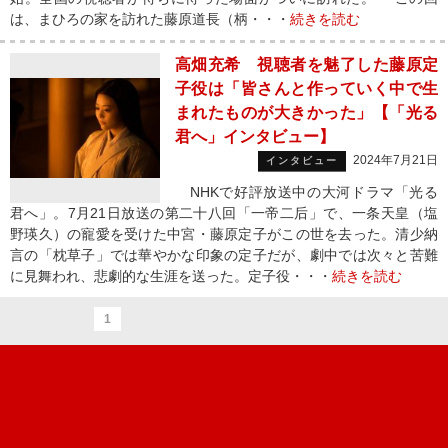
は、まひろの家を訪れた藤原道長（柄・・・
続きを読む
高畑充希 視聴者を魅了した藤原定
子役は「皆さんと作っていく中で生
まれたものが大きかった」【「光る
君へ」インタビュー】
2024年7月21日
インタビュー
NHKで好評放送中の大河ドラマ「光る
君へ」。7月21日放送の第二十八回「一帝二后」で、一条天皇（塩
野瑛久）の寵愛を受けた中宮・藤原定子がこの世を去った。清少納
言の「枕草子」では華やかな印象の定子だが、劇中では次々と苦難
に見舞われ、悲劇的な生涯を送った。定子役・・・
続きを読む
1