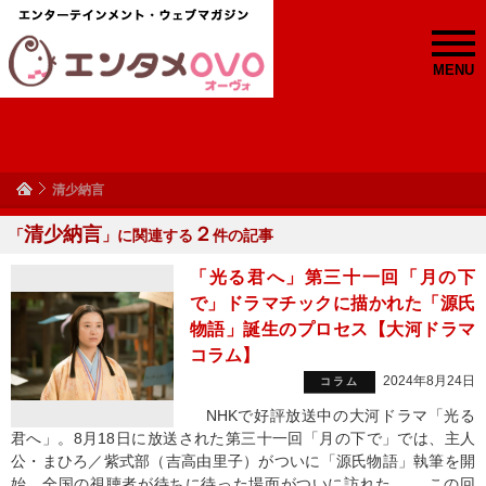
MENU
清少納言
清少納言
２
「
」に関連する
件の記事
「光る君へ」第三十一回「月の下
で」ドラマチックに描かれた「源氏
物語」誕生のプロセス【大河ドラマ
コラム】
2024年8月24日
コラム
NHKで好評放送中の大河ドラマ「光る
君へ」。8月18日に放送された第三十一回「月の下で」では、主人
公・まひろ／紫式部（吉高由里子）がついに「源氏物語」執筆を開
始。全国の視聴者が待ちに待った場面がついに訪れた。 この回