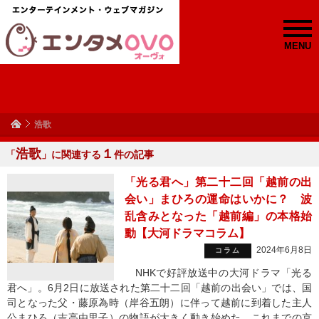
MENU
浩歌
浩歌
１
「
」に関連する
件の記事
「光る君へ」第二十二回「越前の出
会い」まひろの運命はいかに？ 波
乱含みとなった「越前編」の本格始
動【大河ドラマコラム】
2024年6月8日
コラム
NHKで好評放送中の大河ドラマ「光る
君へ」。6月2日に放送された第二十二回「越前の出会い」では、国
司となった父・藤原為時（岸谷五朗）に伴って越前に到着した主人
公まひろ（吉高由里子）の物語が大きく動き始めた。これまでの京