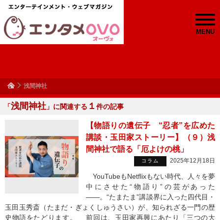
MENU
浅間神社
浅間神社
１
「
」に関連する
件の記事
【物語りの遺伝子 “忍者”を広めた
講談・玉田家ストーリー】（９）浅
間神社で語る「厄よけの桃」
2025年12月18日
コラム
YouTubeもNetflixもない時代、人々を夢
中にさせた“物語り”の芸があった
——。“たまたま”講談界に入った四代目・
玉田玉秀斎（たまだ・ぎょくしゅうさい）が、知られざる一門の歴
史物語をたどります。 前回は、玉田家再興にあたり「三つの大