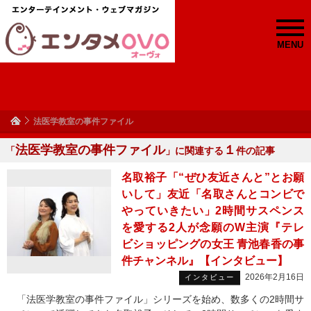
MENU
法医学教室の事件ファイル
法医学教室の事件ファイル
１
「
」に関連する
件の記事
名取裕子「“ぜひ友近さんと”とお願
いして」友近「名取さんとコンビで
やっていきたい」2時間サスペンス
を愛する2人が念願のW主演『テレ
ビショッピングの女王 青池春香の事
件チャンネル』【インタビュー】
2026年2月16日
インタビュー
「法医学教室の事件ファイル」シリーズを始め、数多くの2時間サ