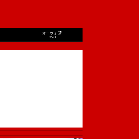
オーヴォ
OVO