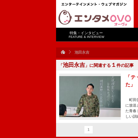
特集・インタビュー
FEATURE & INTERVIEW
池田永吉
池田永吉
１
「
」に関連する
件の記事
「テ
た」
町田啓
に放送
た青春
しい訓
1