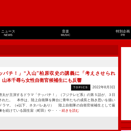
ニュース
音楽
特別企画
NEWS
MUSIC
PR
ッパチ！」“入山”柏原収史の講義に「考えさせられ
 山本千尋ら女性自衛官候補生にも反響
2022年8月3日
TOPICS
太が主演するドラマ「テッパチ！」（フジテレビ系）の第５話が、３日
された。 本作は、陸上自衛隊を舞台に青年たちの成長と熱き思いを描い
ドラマ。（※以下、ネタバレあり） 陸上自衛隊の自衛官候補生として厳
練を続けている国生宙（町田）や・・・
続きを読む