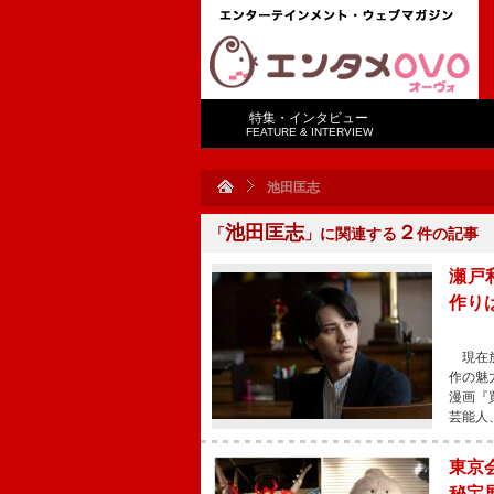
特集・インタビュー
FEATURE & INTERVIEW
池田匡志
池田匡志
２
「
」に関連する
件の記事
瀬戸
作り
現在放
作の魅
漫画『
芸能人
東京
秘宝