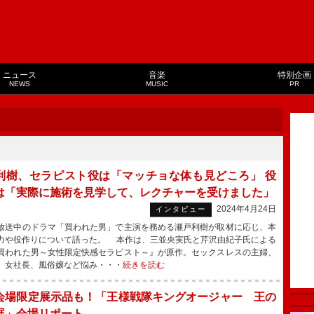
ニュース
音楽
特別企画
NEWS
MUSIC
PR
利樹、セラピスト役は「マッチョな体も見どころ」 役
は「実際に施術を見学して、レクチャーを受けました」
2024年4月24日
インタビュー
送中のドラマ「買われた男」で主演を務める瀬戸利樹が取材に応じ、本
力や役作りについて語った。 本作は、三並央実氏と芹沢由紀子氏による
買われた男～女性限定快感セラピスト～』が原作。セックスレスの主婦、
、女社長、風俗嬢など悩み・・・
続きを読む
会場限定展示品も！「王様戦隊キングオージャー 王の
展」会場リポート