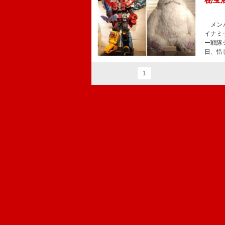
メンバ
イナミ
ー戦隊
日、惜
1