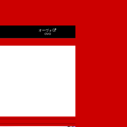
オーヴォ
OVO