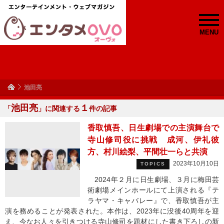
MENU
池田亮
池田亮
１
「
」に関連する
件の記事
香取慎吾、日生劇場での主演舞台で
寺山修司役に挑戦 成河、伊礼彼
方、村川絵梨、平間壮一らと共演
2023年10月10日
TOPICS
2024年２月に日生劇場、３月に梅田芸
術劇場メインホールにて上演される『テ
ラヤマ・キャバレー』で、香取慎吾が主
演を務めることが発表された。本作は、2023年に没後40周年を迎
え、今なお人々を引きつける寺山修司を題材にした書き下ろしの新