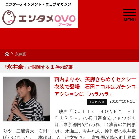
MENU
永井豪
永井豪
１
「
」に関連する
件の記事
西内まりや、美脚きらめくセクシー
衣装で登場 石田ニコルはガチンコ
アクションに「ハラハラ」
2016年10月1日
TOPICS
映画『ＣＵＴＩＥ ＨＯＮＥＹ －Ｔ
ＥＡＲＳ－』の初日舞台あいさつが１
日、東京都内で行われ、出演者の西内ま
りや、三浦貴大、石田ニコル、永瀬匡、今井れん、原作者の永井豪
氏が出席した。 本作は、ＡＩに支配され、富裕層が暮らす上層階