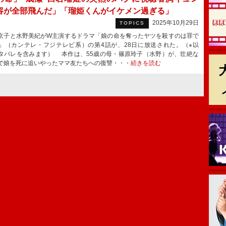
容が全部飛んだ」「瑠姫くんがイケメン過ぎる」
2025年10月29日
TOPICS
子と水野美紀がW主演するドラマ「娘の命を奪ったヤツを殺すのは罪で
」（カンテレ・フジテレビ系）の第4話が、28日に放送された。（※以
タバレを含みます） 本作は、55歳の母・篠原玲子（水野）が、壮絶な
で娘を死に追いやったママ友たちへの復讐・・・
続きを読む