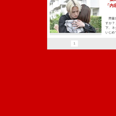
「内
齊藤京
すか？
下、ネ
いじめ
1