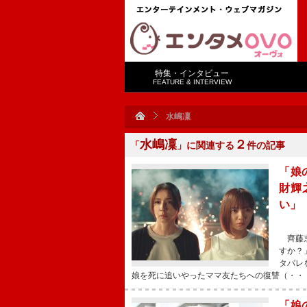
特集・インタビュー
FEATURE & INTERVIEW
水嶋凜
水嶋凜
２
「
」に関連する
件の記事
「娘
財輝
い」
齊藤京
すか？
タバレ
娘を死に追いやったママ友たちへの復讐（・・
「娘