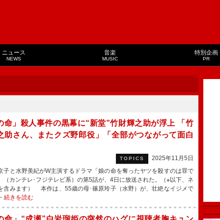
ニュース
音楽
特別企画
NEWS
MUSIC
PR
の命」殺人事件の黒幕に“新堂”竹財輝之助が浮上 「竹
之助さん、またクズ野郎役」「全部がつながって面白
2025年11月5日
TOPICS
子と水野美紀がW主演するドラマ「娘の命を奪ったヤツを殺すのは罪で
」（カンテレ･フジテレビ系）の第5話が、4日に放送された。（※以下、ネ
を含みます） 本作は、55歳の母･篠原玲子（水野）が、壮絶なイジメで
・
続きを読む
の命」“成瀬”白岩瑠姫の突然のハグに視聴者胸キュン