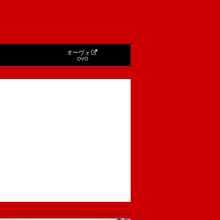
オーヴォ
OVO