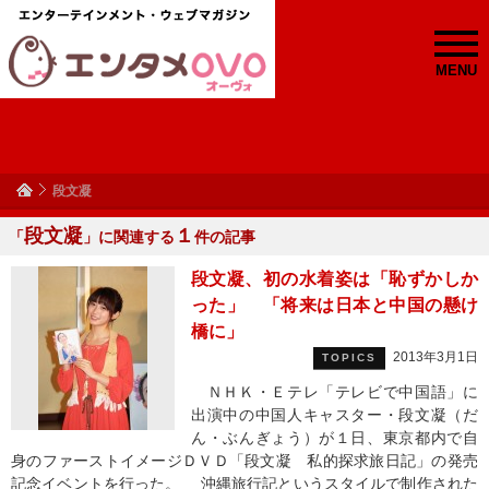
MENU
段文凝
段文凝
１
「
」に関連する
件の記事
段文凝、初の水着姿は「恥ずかしか
った」 「将来は日本と中国の懸け
橋に」
2013年3月1日
TOPICS
ＮＨＫ・Ｅテレ「テレビで中国語」に
出演中の中国人キャスター・段文凝（だ
ん・ぶんぎょう）が１日、東京都内で自
身のファーストイメージＤＶＤ「段文凝 私的探求旅日記」の発売
記念イベントを行った。 沖縄旅行記というスタイルで制作された