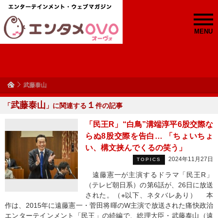
MENU
武藤泰山
武藤泰山
１
「
」に関連する
件の記事
「民王R」“白鳥”溝端淳平6股交際な
らぬ8股交際を告白… 「ちょいちょ
い、構文挟んでくるの笑う」
2024年11月27日
TOPICS
遠藤憲一が主演するドラマ「民王R」
（テレビ朝日系）の第6話が、26日に放送
された。（※以下、ネタバレあり） 本
作は、2015年に遠藤憲一・菅田将暉のW主演で放送された痛快政治
エンターテインメント「民王」の続編で、総理大臣・武藤泰山（遠