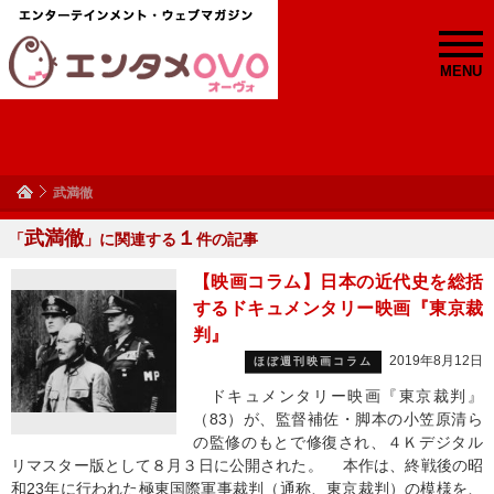
MENU
武満徹
武満徹
１
「
」に関連する
件の記事
【映画コラム】日本の近代史を総括
するドキュメンタリー映画『東京裁
判』
2019年8月12日
ほぼ週刊映画コラム
ドキュメンタリー映画『東京裁判』
（83）が、監督補佐・脚本の小笠原清ら
の監修のもとで修復され、４Ｋデジタル
リマスター版として８月３日に公開された。 本作は、終戦後の昭
和23年に行われた極東国際軍事裁判（通称、東京裁判）の模様を、