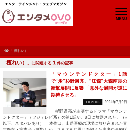
MENU
檀れい）
檀れい）
１
「
」に関連する
件の記事
「マウンテンドクター」1話
で“歩”杉野遥亮、“江森”大森南朋の
衝撃展開に反響 「意外な展開が逆に
期待させる」
2024年7月9日
TOPICS
杉野遥亮が主演するドラマ「マウンテ
ンドクター」（フジテレビ系）の第1話が、8日に放送された。（※
以下、ネタバレあり） 本作は、山岳医療の現場に放り込まれた青
年医師・宮本歩（杉野）が、さまざまな思いを抱えた患者や医療従