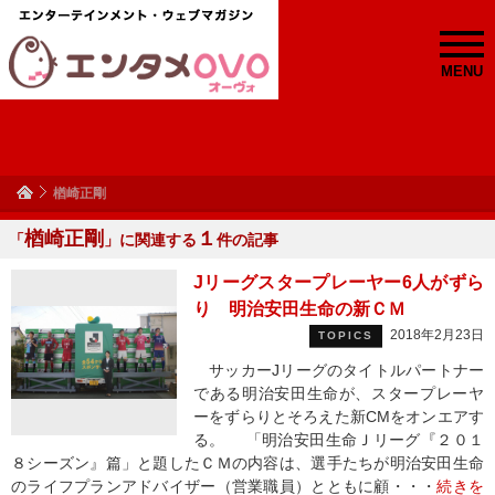
MENU
楢崎正剛
楢崎正剛
１
「
」に関連する
件の記事
Jリーグスタープレーヤー6人がずら
り 明治安田生命の新ＣＭ
2018年2月23日
TOPICS
サッカーJリーグのタイトルパートナー
である明治安田生命が、スタープレーヤ
ーをずらりとそろえた新CMをオンエアす
る。 「明治安田生命Ｊリーグ『２０１
８シーズン』篇」と題したＣＭの内容は、選手たちが明治安田生命
のライフプランアドバイザー（営業職員）とともに顧・・・
続きを