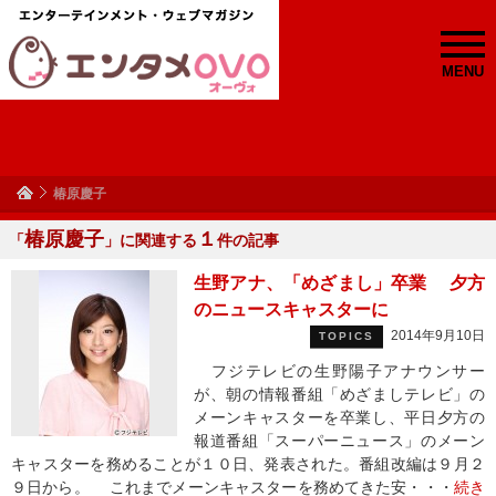
MENU
椿原慶子
椿原慶子
１
「
」に関連する
件の記事
生野アナ、「めざまし」卒業 夕方
のニュースキャスターに
2014年9月10日
TOPICS
フジテレビの生野陽子アナウンサー
が、朝の情報番組「めざましテレビ」の
メーンキャスターを卒業し、平日夕方の
報道番組「スーパーニュース」のメーン
キャスターを務めることが１０日、発表された。番組改編は９月２
９日から。 これまでメーンキャスターを務めてきた安・・・
続き