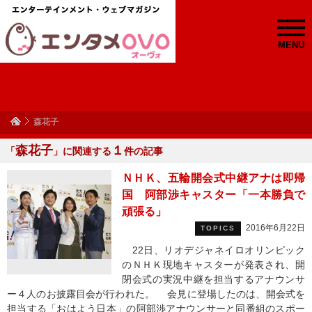
MENU
森花子
森花子
１
「
」に関連する
件の記事
ＮＨＫ、五輪開会式中継アナは即帰
国 阿部渉キャスター「一本勝負で
頑張る」
2016年6月22日
TOPICS
22日、リオデジャネイロオリンピック
のＮＨＫ現地キャスターが発表され、開
閉会式の実況中継を担当するアナウンサ
ー４人のお披露目会が行われた。 会見に登場したのは、開会式を
担当する「おはよう日本」の阿部渉アナウンサーと同番組のスポー