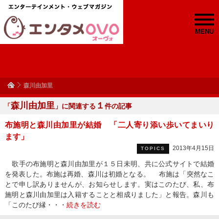
MENU
森川由加里
森川由加里
１
「
」に関連する
件の記事
布施明と森川由加里が結婚 「二人寄り添い歩いてまいり
ます」
2013年4月15日
TOPICS
歌手の布施明と森川由加里が１５日未明、共に公式サイトで結婚
を発表した。布施は再婚、森川は初婚となる。 布施は「突然なこ
とで申し訳ありませんが、お知らせします。実はこのたび、私、布
施明と森川由加里は入籍することと相成りました」と報告。森川も
「このたび縁・・・
続きを読む