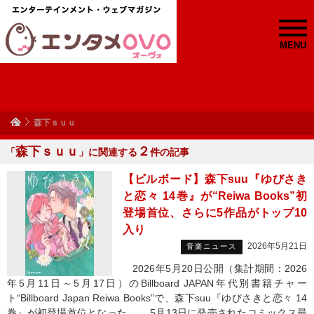
MENU
森下ｓｕｕ
森下ｓｕｕ
２
「
」に関連する
件の記事
【ビルボード】森下suu『ゆびさき
と恋々 14巻』が“Reiwa Books”初
登場首位、さらに5作品がトップ10
入り
2026年5月21日
音楽ニュース
2026年5月20日公開（集計期間：2026
年5月11日～5月17日）のBillboard JAPAN年代別書籍チャー
ト“Billboard Japan Reiwa Books”で、森下suu『ゆびさきと恋々 14
巻』が初登場首位となった。 5月13日に発売されたコミックス最