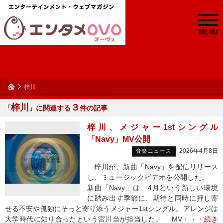
MENU
梓川
梓川
３
「
」に関連する
件の記事
梓川、メジャー1stシングル
「Navy」MV公開
2026年4月8日
音楽ニュース
梓川が、新曲「Navy」を配信リリース
し、ミュージックビデオを公開した。
新曲「Navy」は、4月という新しい環境
に踏み出す季節に、期待と同時に押し寄
せる不安や孤独にそっと寄り添うメジャー1stシングル。アレンジは
大学時代に知り合ったという宮川当が担当した。 MV・・・
続き