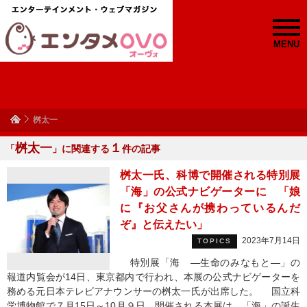
MENU
桝太一
桝太一
１
「
」に関連する
件の記事
桝太一氏、科博で開催される特別展
「海」の公式ナビゲーターに 「娘
に『お父さんが携わっているんだ
ぞ』と伝えたい」
2023年7月14日
TOPICS
特別展「海 ―生命のみなもと―」の
報道内覧会が14日、東京都内で行われ、本展の公式ナビゲーターを
務める元日本テレビアナウンサーの桝太一氏が出席した。 国立科
学博物館で７月15日～10月９日、開催される本展は、「海」の誕生