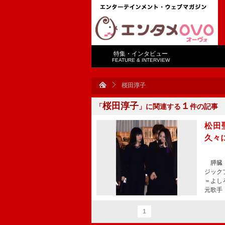
特集・インタビュー
FEATURE & INTERVIEW
桜田淳子
桜田淳子
１
「
」に関連する
件の記事
松田
久々
膵臓（
ジック
＝よし
元歌手
1