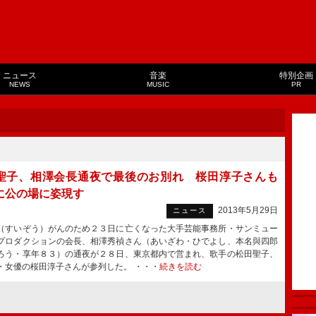
ニュース
音楽
特別企画
NEWS
MUSIC
PR
聖子、相澤会長通夜で最後のお別れ 桜田淳子さんも
に公の場に姿現す
2013年5月29日
ニュース
すいぞう）がんのため２３日に亡くなった大手芸能事務所・サンミュー
プロダクションの会長、相澤秀禎さん（あいざわ・ひでよし、本名與四郎
ろう・享年８３）の通夜が２８日、東京都内で営まれ、歌手の松田聖子、
・女優の桜田淳子さんが参列した。 ・・・
続きを読む