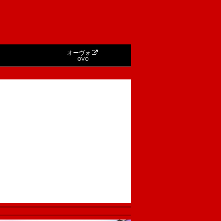
オーヴォ
OVO