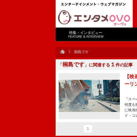
特集・インタビュー
FEATURE & INTERVIEW
桐島です
桐島です
１
「
」に関連する
件の記事
【映
ーリン
『スー
何度も
に映画
ド・コ
1