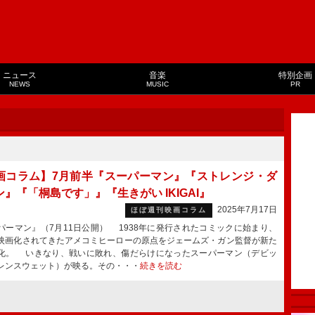
ニュース
音楽
特別企画
NEWS
MUSIC
PR
画コラム】7月前半『スーパーマン』『ストレンジ・ダ
』『「桐島です」』『生きがい IKIGAI』
2025年7月17日
ほぼ週刊映画コラム
パーマン』（7月11日公開） 1938年に発行されたコミックに始まり、
映画化されてきたアメコミヒーローの原点をジェームズ・ガン監督が新た
化。 いきなり、戦いに敗れ、傷だらけになったスーパーマン（デビッ
レンスウェット）が映る。その・・・
続きを読む