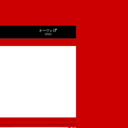
オーヴォ
OVO