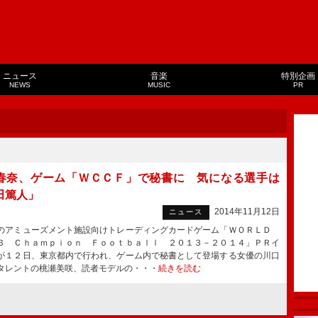
ニュース
音楽
特別企画
NEWS
MUSIC
PR
春奈、ゲーム「ＷＣＣＦ」で秘書に 気になる選手は
田篤人」
2014年11月12日
ニュース
アミューズメント施設向けトレーディングカードゲーム「ＷＯＲＬＤ
Ｂ Ｃｈａｍｐｉｏｎ Ｆｏｏｔｂａｌｌ ２０１３－２０１４」ＰＲイ
が１２日、東京都内で行われ、ゲーム内で秘書として登場する女優の川口
タレントの桃瀬美咲、読者モデルの・・・
続きを読む