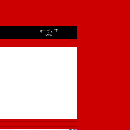
オーヴォ
OVO