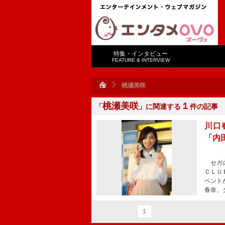
特集・インタビュー
FEATURE & INTERVIEW
桃瀬美咲
桃瀬美咲
１
「
」に関連する
件の記事
川口
「内
セガの
ＣＬＵ
ベント
春奈、
1