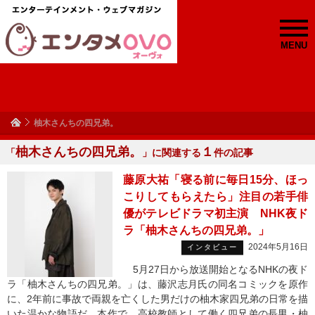
MENU
柚木さんちの四兄弟。
柚木さんちの四兄弟。
１
「
」に関連する
件の記事
藤原大祐「寝る前に毎日15分、ほっ
こりしてもらえたら」注目の若手俳
優がテレビドラマ初主演 NHK夜ド
ラ「柚木さんちの四兄弟。」
2024年5月16日
インタビュー
5月27日から放送開始となるNHKの夜ド
ラ「柚木さんちの四兄弟。」は、藤沢志月氏の同名コミックを原作
に、2年前に事故で両親を亡くした男だけの柚木家四兄弟の日常を描
いた温かな物語だ。本作で、高校教師として働く四兄弟の長男・柚