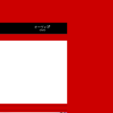
オーヴォ
OVO