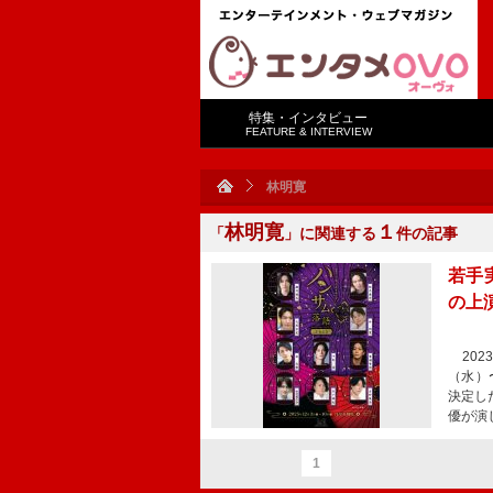
特集・インタビュー
FEATURE & INTERVIEW
林明寛
林明寛
１
「
」に関連する
件の記事
若手
の上
202
（⽔）
決定し
優が演
1