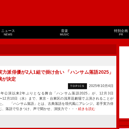
ニュース
音楽
特別企画
NEWS
MUSIC
PR
実力派俳優が2人1組で掛け合い 「ハンサム落語2025」
演が決定
2025年10月4日
TOPICS
3年公演以来2年ぶりとなる舞台「ハンサム落語2025」が、12⽉3⽇
〜12月10⽇（⽔）まで、東京・台東区の浅草花劇場で上演されることが
た。 「ハンサム落語」とは、古典落語を現代風にアレンジ。若⼿実⼒俳
じ、落語で引きつけ、声で聞かせ、演技⼒で・・・
続きを読む