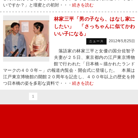
いですか？」と壇蜜との初対・・・
続きを読む
林家三平「男の子なら、はなし家に
したい」 「さっちゃんに似てかわ
いい子になる」
2012年5月25日
ニュース
落語家の林家三平と女優の国分佐智子
夫妻が２５日、東京都内の江戸東京博物
館で行われた「日本橋～描かれたランド
マークの４００年～」の報道内覧会・開会式に登場した。 本展は
江戸東京博物館の開館２０周年を記念し、４００年以上の歴史を持
つ日本橋の姿を多彩な資料で・・・
続きを読む
1