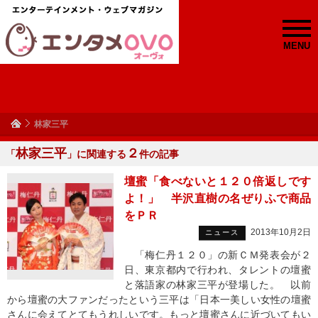
MENU
林家三平
林家三平
２
「
」に関連する
件の記事
壇蜜「食べないと１２０倍返しです
よ！」 半沢直樹の名ぜりふで商品
をＰＲ
2013年10月2日
ニュース
「梅仁丹１２０」の新ＣＭ発表会が２
日、東京都内で行われ、タレントの壇蜜
と落語家の林家三平が登場した。 以前
から壇蜜の大ファンだったという三平は「日本一美しい女性の壇蜜
さんに会えてとてもうれしいです。もっと壇蜜さんに近づいてもい