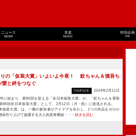
ニュース
音楽
特別企画
NEWS
MUSIC
PR
ぶりの「仮装大賞」いよいよ今夜！ 欽ちゃん＆慎吾ち
が愛と絆をつなぐ
2024年2月11日
TOPICS
9年に始まり、第99回を迎える「全日本仮装大賞」が、「欽ちゃん＆香取
第99回全日本仮装大賞」として、2月12日（月・祝）に放送される。
本仮装大賞」は、一般の参加者がアイデアを生かし、1つの作品をゼロか
懸命作り上げて披露する大人気長寿番組・・・
続きを読む