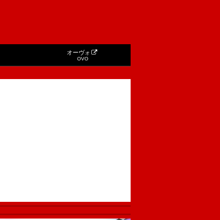
オーヴォ
OVO