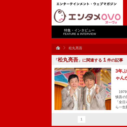
特集・インタビュー
FEATURE & INTERVIEW
松丸亮吾
松丸亮吾
１
「
」に関連する
件の記事
3年
ゃん
197
慎吾の
「全日
ら一生
1