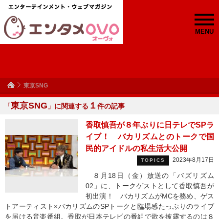
MENU
東京SNG
東京SNG
１
「
」に関連する
件の記事
香取慎吾が８年ぶりに日テレでSPラ
イブ！ バカリズムとのトークで国
民的アイドルの私生活大公開
2023年8月17日
TOPICS
８月18日（金）放送の「バズリズム
02」に、トークゲストとして香取慎吾が
初出演！ バカリズムがMCを務め、ゲス
トアーティスト×バカリズムのSPトークと臨場感たっぷりのライブ
を届ける音楽番組。香取が日本テレビの番組で歌を披露するのは８