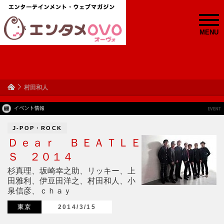
MENU
村田和人
J-POP・ROCK
Ｄｅａｒ ＢＥＡＴＬＥ
Ｓ ２０１４
杉真理、坂崎幸之助、リッキー、上
田雅利、伊豆田洋之、村田和人、小
泉信彦、ｃｈａｙ
東京
2014/3/15