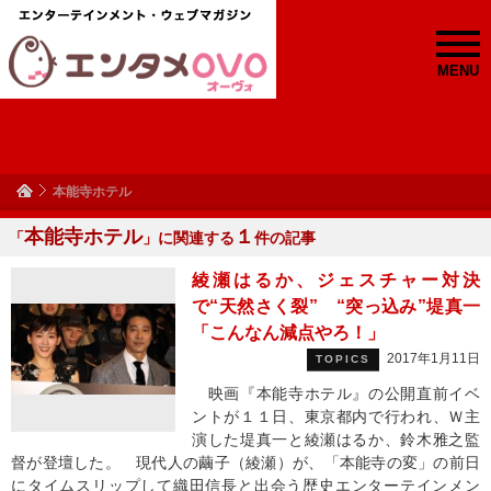
MENU
本能寺ホテル
本能寺ホテル
１
「
」に関連する
件の記事
綾瀬はるか、ジェスチャー対決
で“天然さく裂” “突っ込み”堤真一
「こんなん減点やろ！」
2017年1月11日
TOPICS
映画『本能寺ホテル』の公開直前イベ
ントが１１日、東京都内で行われ、Ｗ主
演した堤真一と綾瀬はるか、鈴木雅之監
督が登壇した。 現代人の繭子（綾瀬）が、「本能寺の変」の前日
にタイムスリップして織田信長と出会う歴史エンターテインメン