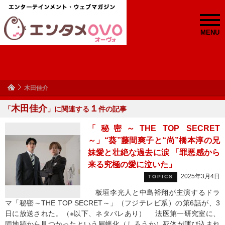
MENU
木田佳介
木田佳介
１
「
」に関連する
件の記事
「秘密～THE TOP SECRET
～」“葵”藤間爽子と“尚”橋本淳の兄
妹愛と壮絶な過去に涙 「罪悪感から
来る究極の愛に泣いた」
2025年3月4日
TOPICS
板垣李光人と中島裕翔が主演するドラ
マ「秘密～THE TOP SECRET～」（フジテレビ系）の第6話が、3
日に放送された。（※以下、ネタバレあり） 法医第一研究室に、
団地跡から見つかったという屍蝋化（しろうか）死体が運び込まれ