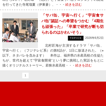
を行ってきた寺尾瑠夏（伊東蒼）、・・・
続きを読む
「サバ缶、宇宙へ行く」“宇宙食サ
バ缶”認証への希望をつかむ 「4期生
も頑張った」「卒業で研究が断ち切
られるのはかわいそう」
2026年6月2日
TOPICS
北村匠海が主演するドラマ「サバ缶、
宇宙へ行く」（フジテレビ系）の第8話が、1日に放送された。（※
以下、ネタバレを含みます） 本作は、福井県の水産高校の生徒た
ちが、世代を超えて“宇宙食開発”という夢に挑戦した実話をもとに
描くオリジナルストーリー。若狭水産高校・・・
続きを読む
1