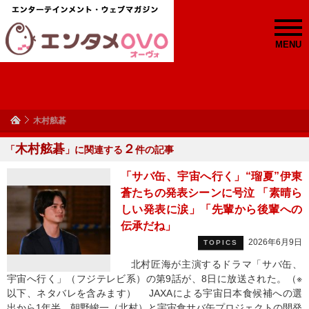
MENU
木村舷碁
木村舷碁
２
「
」に関連する
件の記事
「サバ缶、宇宙へ行く」“瑠夏”伊東
蒼たちの発表シーンに号泣 「素晴ら
しい発表に涙」「先輩から後輩への
伝承だね」
2026年6月9日
TOPICS
北村匠海が主演するドラマ「サバ缶、
宇宙へ行く」（フジテレビ系）の第9話が、8日に放送された。（※
以下、ネタバレを含みます） JAXAによる宇宙日本食候補への選
出から1年半。朝野峻一（北村）と宇宙食サバ缶プロジェクトの開発