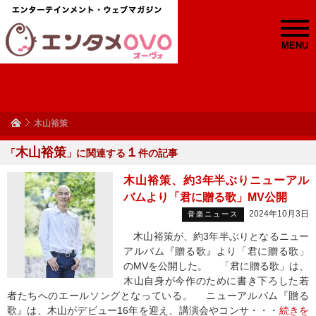
MENU
木山裕策
木山裕策
１
「
」に関連する
件の記事
木山裕策、約3年半ぶりニューアル
バムより「君に贈る歌」MV公開
2024年10月3日
音楽ニュース
木山裕策が、約3年半ぶりとなるニュー
アルバム『贈る歌』より「君に贈る歌」
のMVを公開した。 「君に贈る歌」は、
木山自身が今作のために書き下ろした若
者たちへのエールソングとなっている。 ニューアルバム『贈る
歌』は、木山がデビュー16年を迎え、講演会やコンサ・・・
続きを