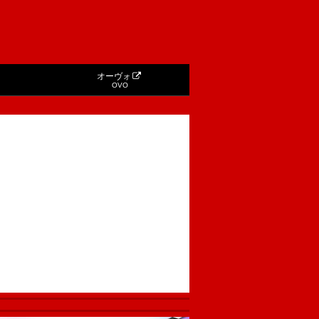
オーヴォ
OVO