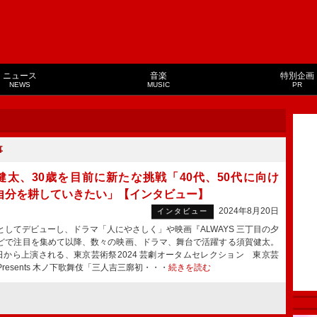
ニュース
音楽
特別企画
NEWS
MUSIC
PR
事
健太、30歳を目前に新たな挑戦「40代、50代に向け
自分を耕していきたい」【インタビュー】
2024年8月20日
インタビュー
してデビューし、ドラマ「人にやさしく」や映画『ALWAYS 三丁目の夕
どで注目を集めて以降、数々の映画、ドラマ、舞台で活躍する須賀健太。
5日から上演される、東京芸術祭2024 芸劇オータムセレクション 東京芸
resents 木ノ下歌舞伎「三人吉三廓初・・・
続きを読む