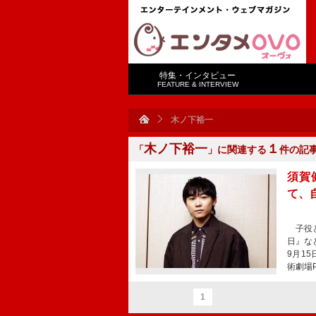
特集・インタビュー
FEATURE & INTERVIEW
木ノ下裕一
木ノ下裕一
１
「
」に関連する
件の記
須賀
て、
子役と
日』な
9月1
術劇場P
1