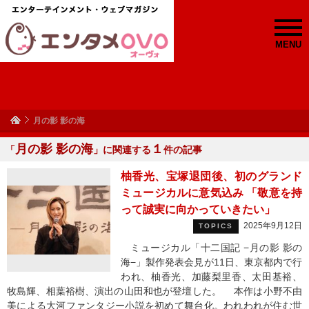
MENU
月の影 影の海
月の影 影の海
１
「
」に関連する
件の記事
柚香光、宝塚退団後、初のグランド
ミュージカルに意気込み 「敬意を持
って誠実に向かっていきたい」
2025年9月12日
TOPICS
ミュージカル「十二国記 −月の影 影の
海−」製作発表会見が11日、東京都内で行
われ、柚香光、加藤梨里香、太田基裕、
牧島輝、相葉裕樹、演出の山田和也が登壇した。 本作は小野不由
美による大河ファンタジー小説を初めて舞台化。われわれが住む世