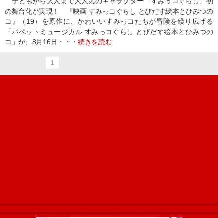
子どもから大人まで大人気のキャラクター「すみっコぐらし」初
の舞台化が実現！ 『映画 すみっコぐらし とびだす絵本とひみつの
コ』（19）を原作に、かわいいすみっコたちが冒険を繰り広げる
「パペットミュージカル すみっコぐらし とびだす絵本とひみつの
コ」が、8月16日・・・
続きを読む
1