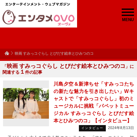
MENU
映画 すみっコぐらし とびだす絵本とひみつのコ
映画 すみっコぐらし とびだす絵本とひみつのコ
「
」に
１
関連する
件の記事
川島夕空＆新津ちせ「すみっコたち
の新たな魅力を引き出したい」Wキ
ャストで「すみっコぐらし」初のミ
ュージカルに挑戦「パペットミュー
ジカル すみっコぐらし とびだす絵
本とひみつのコ」【インタビュー】
2024年8月13日
インタビュー